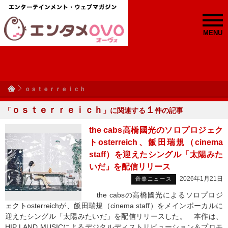
MENU
ｏｓｔｅｒｒｅｉｃｈ
ｏｓｔｅｒｒｅｉｃｈ
１
「
」に関連する
件の記事
the cabs高橋國光のソロプロジェク
トosterreich、飯田瑞規（cinema
staff）を迎えたシングル「太陽みた
いだ」を配信リリース
2026年1月21日
音楽ニュース
the cabsの高橋國光によるソロプロジ
ェクトosterreichが、飯田瑞規（cinema staff）をメインボーカルに
迎えたシングル「太陽みたいだ」を配信リリースした。 本作は、
HIP LAND MUSICによるデジタルディストリビューション＆プロモ