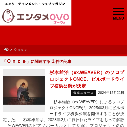
MENU
Ｏｎｃｅ
Ｏｎｃｅ
１
「
」に関連する
件の記事
杉本雄治（ex.WEAVER）のソロプ
ロジェクトONCE、ビルボードライ
ブ横浜公演が決定
2024年12月21日
音楽ニュース
杉本雄治（ex.WEAVER）によるソロプ
ロジェクトONCEが、2025年3月にビルボ
ードライブ横浜公演を開催することが決
定した。 杉本雄治は、2023年2月に行われたライブをもって解散
したWEAVERのピアノボーカルとして活躍。プロジェクト名の