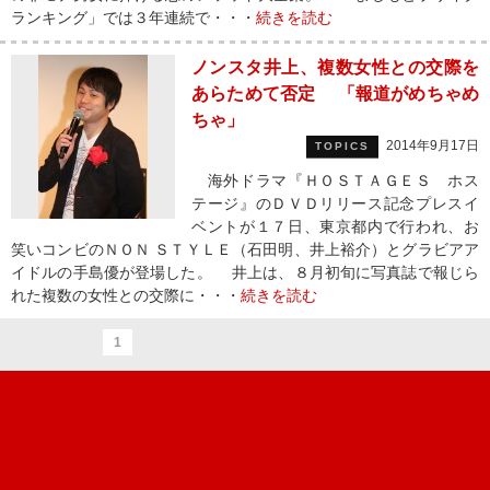
ランキング」では３年連続で・・・
続きを読む
ノンスタ井上、複数女性との交際を
あらためて否定 「報道がめちゃめ
ちゃ」
2014年9月17日
TOPICS
海外ドラマ『ＨＯＳＴＡＧＥＳ ホス
テージ』のＤＶＤリリース記念プレスイ
ベントが１７日、東京都内で行われ、お
笑いコンビのＮＯＮ ＳＴＹＬＥ（石田明、井上裕介）とグラビアア
イドルの手島優が登場した。 井上は、８月初旬に写真誌で報じら
れた複数の女性との交際に・・・
続きを読む
1