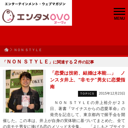
MENU
ＮＯＮ ＳＴＹＬＥ
ＮＯＮ ＳＴＹＬＥ
２
「
」に関連する
件の記事
「恋愛は技術、結婚は本能…」 ノ
ンスタ井上、“非モテ”男女に恋愛指
南
2015年12月23日
TOPICS
ＮＯＮ ＳＴＹＬＥの井上裕介が２３
日、著書『マイナスからの恋愛革命』の
発売を記念して、東京都内で握手会を開
催した。この本は、井上が自身の実体験に基づいてまとめた、全て
の非モテ男女に捧げる恋のメソッド大全集。 「よしもとブサイク