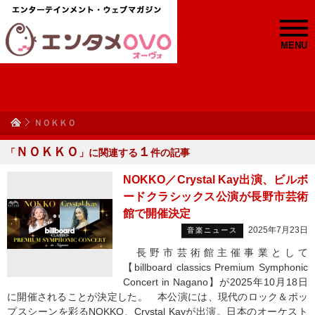
MENU
ＮＯＫＫＯ
ＮＯＫＫＯ
１
「
」に関連する
件の記事
NOKKO／Crystal Kay出演、ビルボ
ードクラシックス公演が長野市芸術
館で開催決定
2025年7月23日
音楽ニュース
長野市芸術館主催事業として
【billboard classics Premium Symphonic
Concert in Nagano】が2025年10月18日
に開催されることが決定した。 本公演には、現代のロック＆ポッ
プスシーンを彩るNOKKO、Crystal Kayが出演。日本のオーケスト