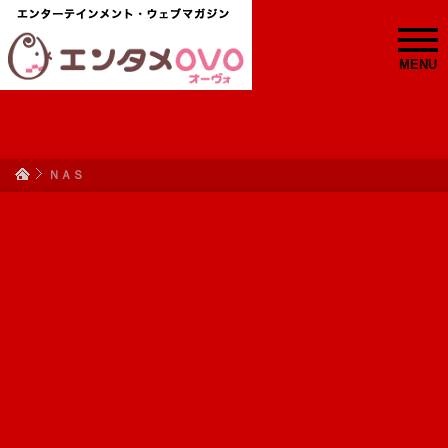
MENU
ＮＡＳ