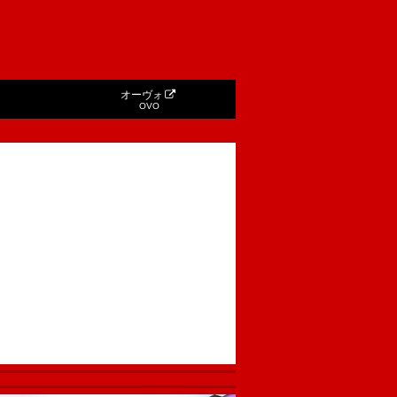
オーヴォ
OVO