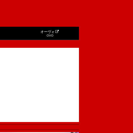
オーヴォ
OVO