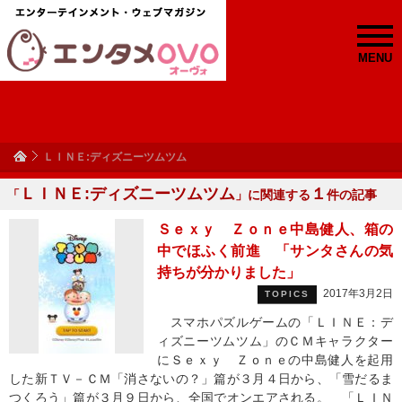
MENU
ＬＩＮＥ:ディズニーツムツム
ＬＩＮＥ:ディズニーツムツム
１
「
」に関連する
件の記事
Ｓｅｘｙ Ｚｏｎｅ中島健人、箱の
中でほふく前進 「サンタさんの気
持ちが分かりました」
2017年3月2日
TOPICS
スマホパズルゲームの「ＬＩＮＥ：デ
ィズニーツムツム」のＣＭキャラクター
にＳｅｘｙ Ｚｏｎｅの中島健人を起用
した新ＴＶ－ＣＭ「消さないの？」篇が３月４日から、「雪だるま
つくろう」篇が３月９日から、全国でオンエアされる。 「ＬＩＮ