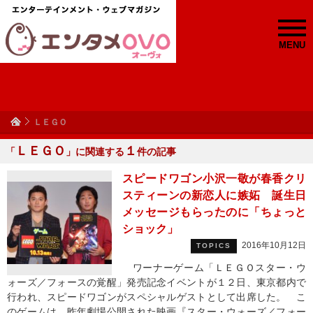
MENU
ＬＥＧＯ
ＬＥＧＯ
１
「
」に関連する
件の記事
スピードワゴン小沢一敬が春香クリ
スティーンの新恋人に嫉妬 誕生日
メッセージもらったのに「ちょっと
ショック」
2016年10月12日
TOPICS
ワーナーゲーム「ＬＥＧＯスター・ウ
ォーズ／フォースの覚醒」発売記念イベントが１２日、東京都内で
行われ、スピードワゴンがスペシャルゲストとして出席した。 こ
のゲームは、昨年劇場公開された映画『スター・ウォーズ／フォー