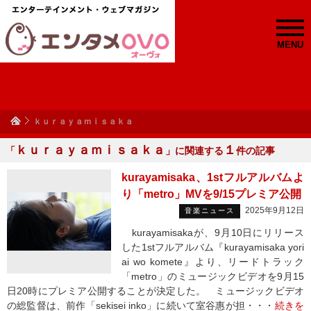
MENU
ｋｕｒａｙａｍｉｓａｋａ
ｋｕｒａｙａｍｉｓａｋａ
１
「
」に関連する
件の記事
kurayamisaka、1stフルアルバムよ
り「metro」MVを9/15プレミア公開
2025年9月12日
音楽ニュース
kurayamisakaが、9月10日にリリース
した1stフルアルバム『kurayamisaka yori
ai wo komete』より、リードトラック
「metro」のミュージックビデオを9月15
日20時にプレミア公開することが決定した。 ミュージックビデオ
の総監督は、前作「sekisei inko」に続いて室谷惠が担・・・
続きを