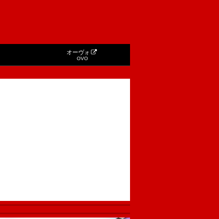
オーヴォ
OVO