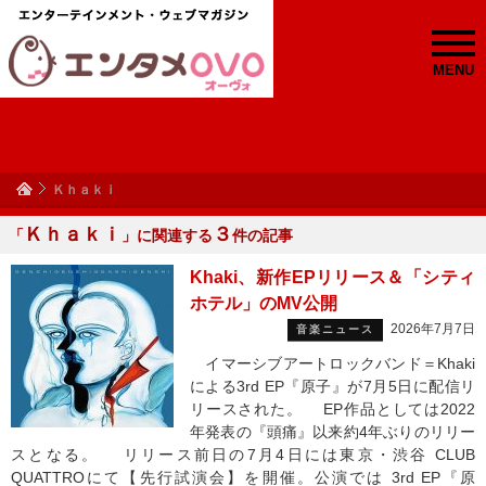
MENU
Ｋｈａｋｉ
Ｋｈａｋｉ
３
「
」に関連する
件の記事
Khaki、新作EPリリース＆「シティ
ホテル」のMV公開
2026年7月7日
音楽ニュース
イマーシブアートロックバンド＝Khaki
による3rd EP『原子』が7月5日に配信リ
リースされた。 EP作品としては2022
年発表の『頭痛』以来約4年ぶりのリリー
スとなる。 リリース前日の7月4日には東京・渋谷 CLUB
QUATTROにて【先行試演会】を開催。公演では 3rd EP『原