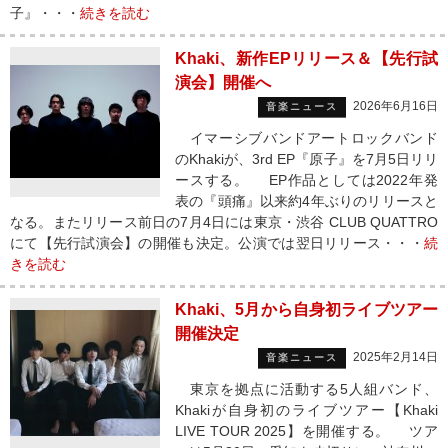
子』・・・
続きを読む
Khaki、新作EPリリース＆【先行試
演会】開催へ
2026年6月16日
音楽ニュース
イマーシブバンドアートロックバンド
のKhakiが、3rd EP『原子』を7月5日リリ
ースする。 EP作品としては2022年発
表の『頭痛』以来約4年ぶりのリリースと
なる。またリリース前日の7月4日には東京・渋谷 CLUB QUATTRO
にて【先行試演会】の開催も決定。公演では翌日リリース・・・
続
きを読む
Khaki、5月から自身初ライブツアー
開催決定
2025年2月14日
音楽ニュース
東京を拠点に活動する5人組バンド、
Khakiが自身初のライブツアー【Khaki
LIVE TOUR 2025】を開催する。 ツア