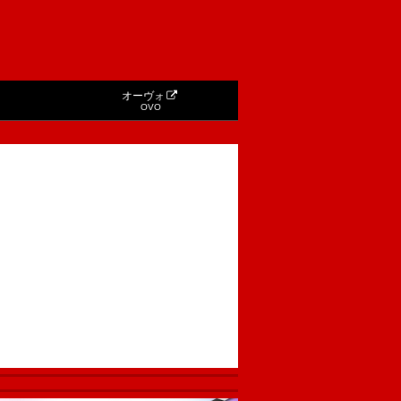
オーヴォ
OVO