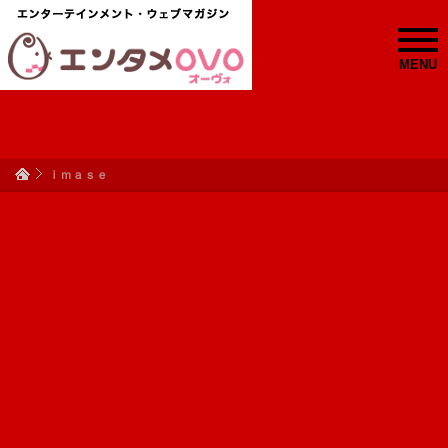
MENU
ｉｍａｓｅ