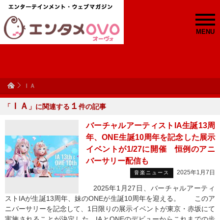
MENU
ＩＡ
ＩＡ
１
「
」に関連する
件の記事
バーチャルアーティストIA生誕13周
年、ONE生誕10周年を記念した展示
イベントが1/27に開催 恒例のアニ
バーサリー配信も
2025年1月7日
音楽ニュース
2025年1月27日、バーチャルアーティ
ストIAが生誕13周年、妹のONEが生誕10周年を迎える。 このア
ニバーサリーを記念して、1日限りの展示イベントが東京・赤坂にて
実施されることが決定した。IAとONEのデビューからこれまでの歩