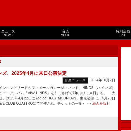
ニュース
音楽
特別企画
NEWS
MUSIC
PR
事
ンズ、2025年4月に来日公演決定
2024年10月2日
音楽ニュース
ン・マドリードのフィメールガレージ・バンド、HINDS（ハインズ）
ュー・アルバム『VIVA HINDS』を引っさげて7年ぶりに来日する。 大
、2025年4月22日にYogibo HOLY MOUNTAIN、東京公演は、4月23日
buya CLUB QUATTROにて開催され、チケットの一般・・・
続きを読む