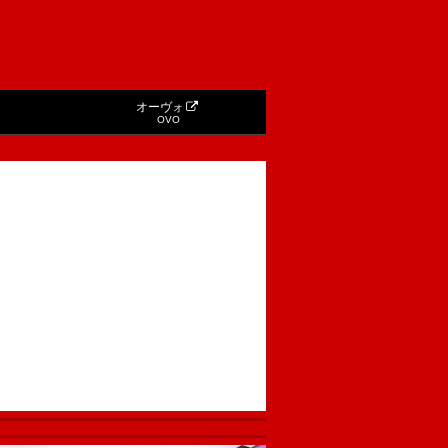
オーヴォ
OVO