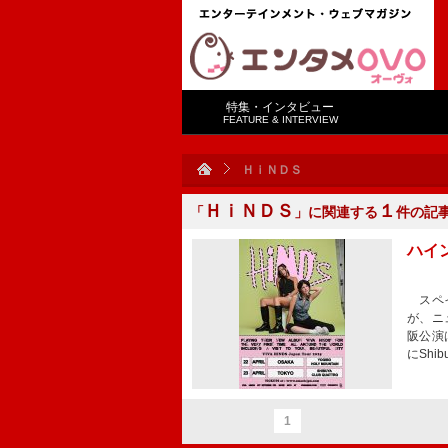
特集・インタビュー
FEATURE & INTERVIEW
ＨｉＮＤＳ
ＨｉＮＤＳ
１
「
」に関連する
件の記
ハイ
スペイ
が、ニ
阪公演は
にShi
1