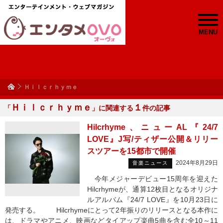
MENU
Ｈｉｌｃｒｈｙｍｅ
Ｈｉｌｃｒｈｙｍｅ
１
「
」に関連する
件の記事
Hilcrhyme、ニューAL『24/7
LOVE』J写/ティザー公開＆リリー
スツアーを15都市で開催
2024年8月29日
音楽ニュース
今年メジャーデビュー15周年を迎えた
Hilcrhymeが、通算12枚目となるオリジナ
ルアルバム『24/7 LOVE』を10月23日に
発売する。 Hilcrhymeにとって2年振りのリリースとなる本作に
は、ドラマやアニメ、映画などタイアップ楽曲5曲を含む全10～11