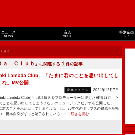
ニュース
音楽
特別企画
NEWS
MUSIC
PR
ｌｕｂ
ｄａ Ｃｌｕｂ
１
」に関連する
件の記事
sinki Lambda Club、「たまに君のことを思い出してし
よな」MV公開
2024年12月7日
音楽ニュース
inki Lambda Clubが、堀江博久をプロデューサーに迎えたEP収録曲「た
のことを思い出してしまうよな」のミュージックビデオを公開した。
に君のことを思い出してしまうよな」は、80年代のポップスの質感を基軸
つ、橋本自身がずっと魅了されている・・・
続きを読む