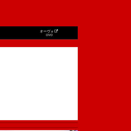
オーヴォ
OVO