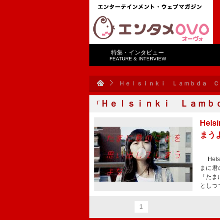
特集・インタビュー
FEATURE & INTERVIEW
Ｈｅｌｓｉｎｋｉ Ｌａｍｂｄａ Ｃ
Ｈｅｌｓｉｎｋｉ Ｌａｍｂ
「
Hel
まう
Hels
まに君
「たま
としつ
1