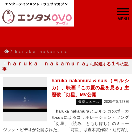
MENU
ｈａｒｕｋａ ｎａｋａｍｕｒａ
ｈａｒｕｋａ ｎａｋａｍｕｒａ
１
「
」に関連する
件の記
事
haruka nakamura＆suis（ヨルシ
カ）、映画『この夏の星を見る』主
題歌「灯星」MV公開
2025年6月27日
音楽ニュース
haruka nakamuraとヨルシカのボーカ
ルsuisによるコラボレーション・ソング
「灯星」（読み：ともしぼし）のミュー
ジック・ビデオが公開された。 「灯星」は直木賞作家・辻村深月