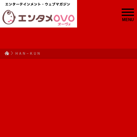
MENU
ＨＡＮ－ＫＵＮ