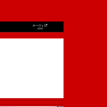
オーヴォ
OVO