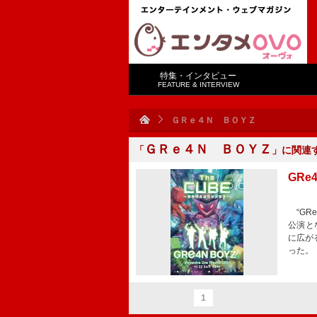
特集・インタビュー
FEATURE & INTERVIEW
ＧＲｅ４Ｎ ＢＯＹＺ
ＧＲｅ４Ｎ ＢＯＹＺ
「
」に関連
GRe
“GRe
公演となる
に広がる
った。
1