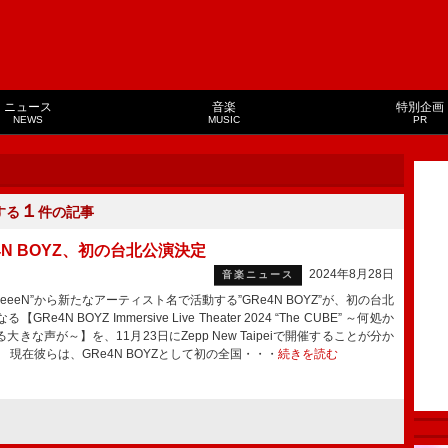
ニュース
音楽
特別企画
NEWS
MUSIC
PR
１
する
件の記事
4N BOYZ、初の台北公演決定
2024年8月28日
音楽ニュース
eeeN”から新たなアーティスト名で活動する”GRe4N BOYZ”が、初の台北
【GRe4N BOYZ Immersive Live Theater 2024 “The CUBE” ～何処か
大きな声が～】を、11月23日にZepp New Taipeiで開催することが分か
 現在彼らは、GRe4N BOYZとして初の全国・・・
続きを読む