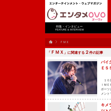
特集・インタビュー
FEATURE & INTERVIEW
ＦＭＸ
ＦＭＸ
２
「
」に関連する
件の記事
バイ
ＥＳ
１０月
ＩＭＥ
ポーツ
メント
キメ
ツと