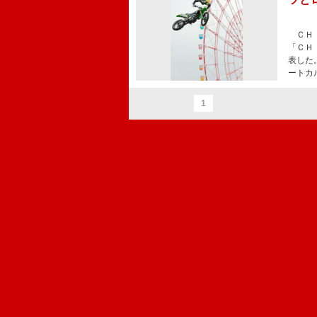
ＣＨＩ
「ＣＨ
表した
ートカ
1