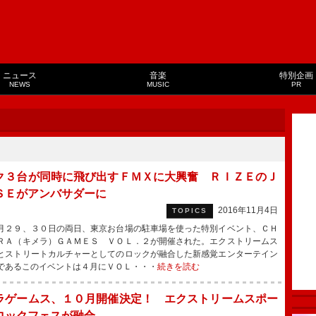
ニュース
音楽
特別企画
NEWS
MUSIC
PR
ク３台が同時に飛び出すＦＭＸに大興奮 ＲＩＺＥのＪ
ＳＥがアンバサダーに
2016年11月4日
TOPICS
２９、３０日の両日、東京お台場の駐車場を使った特別イベント、ＣＨ
ＲＡ（キメラ）ＧＡＭＥＳ ＶＯＬ．２が開催された。エクストリームス
とストリートカルチャーとしてのロックが融合した新感覚エンターテイン
であるこのイベントは４月にＶＯＬ・・・
続きを読む
ラゲームス、１０月開催決定！ エクストリームスポー
ロックフェスが融合