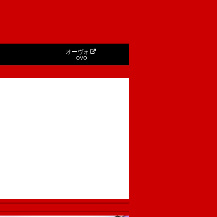
オーヴォ
OVO