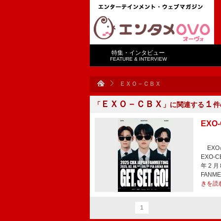
特集・インタビュー
FEATURE & INTERVIEW
ＥＸＯ－ＣＢＸ
ＥＸＯ－ＣＢＸ
１
「
」に関連する
件
EX
EXO
EXO
年2月
FANM
きを読
1