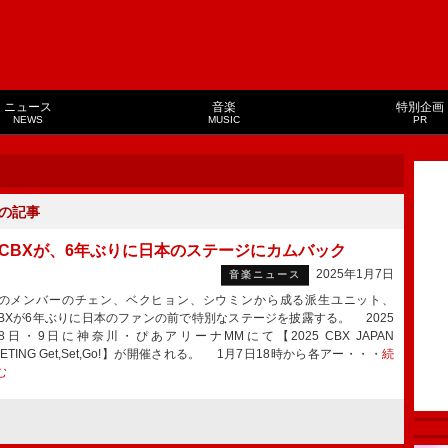
ニュース
音楽
特別企画
NEWS
MUSIC
PR
の記事
O-CBXが、6年ぶりに日本のステージにカムバック
2025年1月7日
音楽ニュース
のメンバーのチェン、ベクヒョン、シウミンから成る派生ユニット、
-CBXが6年ぶりに日本のファンの前で特別なステージを披露する。 2025
8日・9日に神奈川・ぴあアリーナMMにて【2025 CBX JAPAN
EETING Get,Set,Go!】が開催される。 1月7日18時から各アー・・・
続
む