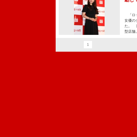
「ロッ
女優の
た。 
型店舗
1