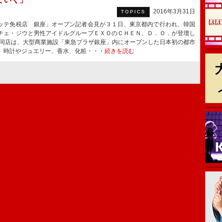
2016年3月31日
TOPICS
テ免税店 銀座」オープン記者会見が３１日、東京都内で行われ、韓国
チェ・ジウと男性アイドルグループＥＸＯのＣＨＥＮ、Ｄ．Ｏ．が登壇し
同店は、大型商業施設「東急プラザ銀座」内にオープンした日本初の都市
。時計やジュエリー、香水、化粧・・・
続きを読む