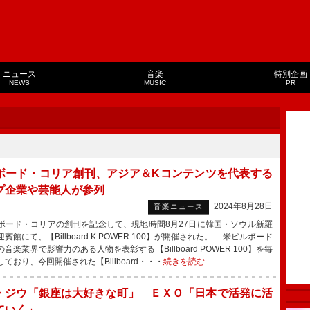
ニュース
音楽
特別企画
NEWS
MUSIC
PR
ボード・コリア創刊、アジア＆Kコンテンツを代表する
プ企業や芸能人が参列
2024年8月28日
音楽ニュース
ード・コリアの創刊を記念して、現地時間8月27日に韓国・ソウル新羅
賓館にて、【Billboard K POWER 100】が開催された。 米ビルボード
音楽業界で影響力のある人物を表彰する【Billboard POWER 100】を毎
ており、今回開催された【Billboard・・・
続きを読む
・ジウ「銀座は大好きな町」 ＥＸＯ「日本で活発に活
ていく」