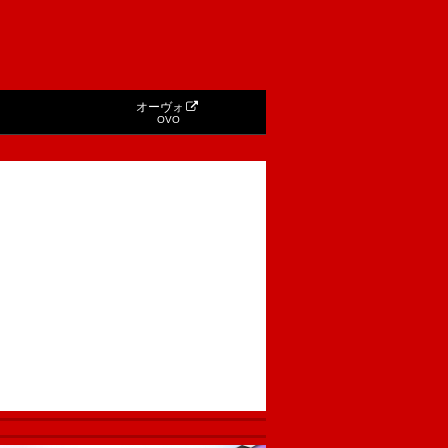
オーヴォ
OVO