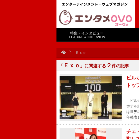
特集・インタビュー
FEATURE & INTERVIEW
Ｅｘｏ
Ｅｘｏ
２
「
」に関連する
件の記事
ビル
トッ
ビルボ
ホテル迎
は世界の
年発表し
チェ
動し