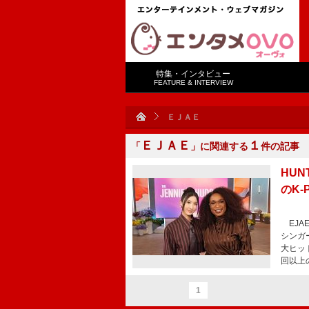
特集・インタビュー
FEATURE & INTERVIEW
ＥＪＡＥ
ＥＪＡＥ
１
「
」に関連する
件の記事
HU
のK
EJA
シンガ
大ヒッ
回以上
1