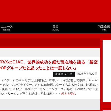
ニュース
音楽
特別企画
NEWS
MUSIC
PR
NTR/XのEJAE、世界的成功を経た現在地を語る「架空
-POPグループだと思ったことは一度もない」
2026年2月27日
音楽ニュース
E（イジェ）のキャリアは圧倒的だ。昨年シーンに登場して以降、K-POP
ーでありソングライター、さらには映画スターでもある彼女は、Netflixの
ト映画『KPOPガールズ！デーモン・ハンターズ』発の「Golden」で10億
のストリーミング再生を記録。同曲は米・・・
続きを読む