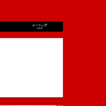
オーヴォ
OVO