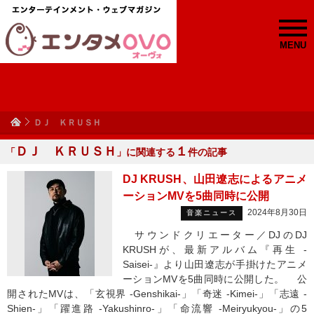
MENU
ＤＪ ＫＲＵＳＨ
ＤＪ ＫＲＵＳＨ
１
「
」に関連する
件の記事
DJ KRUSH、山田遼志によるアニメ
ーションMVを5曲同時に公開
2024年8月30日
音楽ニュース
サウンドクリエーター／DJのDJ
KRUSHが、最新アルバム『再生 -
Saisei-』より山田遼志が手掛けたアニメ
ーションMVを5曲同時に公開した。 公
開されたMVは、「玄視界 -Genshikai-」「奇迷 -Kimei-」「志遠 -
Shien-」「躍進路 -Yakushinro-」「命流響 -Meiryukyou-」の5