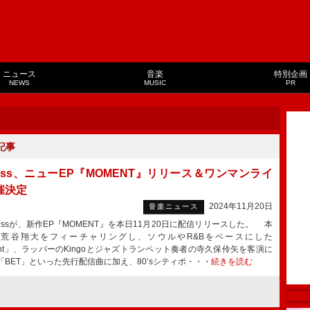
ニュース
音楽
特別企画
NEWS
MUSIC
PR
記事
wgss、ニューEP『MOMENT』リリース＆ワンマンライ
催決定
2024年11月20日
音楽ニュース
gssが、新作EP『MOMENT』を本日11月20日に配信リリースした。 本
荒谷翔大をフィーチャリングし、ソウルやR&Bをベースにした
right」、ラッパーのKingoとジャズトランペット奏者の寺久保伶矢を客演に
「BET」といった先行配信曲に加え、80’sシティポ・・・
続きを読む