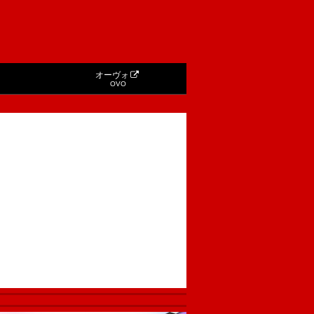
オーヴォ
OVO