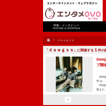
特集・インタビュー
FEATURE & INTERVIEW
ｄａｗｇｓｓ
ｄａｗｇｓｓ
１
「
」に関連する
件の
da
ブ開
daw
作は、
「Al
迎えた
1