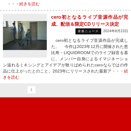
・・・
続きを読む
cero初となるライブ音源作品が完
成、配信＆限定CDリリース決定
2024年8月23日
音楽ニュース
cero初となるライブ音源作品が完成し
た。 今作は2023年12月に開催された恵
比寿・LIQUIDROOMでのライブ録音を基
に、メンバー自身によるイマジネーショ
ン溢れるミキシングとアイデアが散りばめられたceroならではの作
品に仕上がったとのこと。2023年にリリースされた最新ア・・・
続
きを読む
1