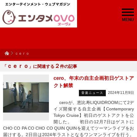
MENU
ｃｅｒｏ
ｃｅｒｏ
２
「
」に関連する
件の記事
cero、年末の自主企画初日ゲストア
クト解禁
2024年11月9日
音楽ニュース
ceroが、恵比寿LIQUIDROOMにて2デ
イズ開催する自主企画【Contemporary
Tokyo Cruise】初日のゲストアクトを公
開した。 初日の12月7日はゲストに
CHO CO PA CO CHO CO QUIN QUINを迎えてツーマンライブをお
届けする。2日目は2024年ラストとなるワンマンライブを行う。