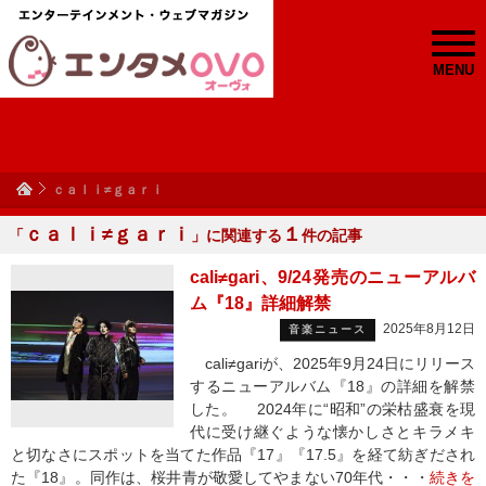
MENU
ｃａｌｉ≠ｇａｒｉ
ｃａｌｉ≠ｇａｒｉ
１
「
」に関連する
件の記事
cali≠gari、9/24発売のニューアルバ
ム『18』詳細解禁
2025年8月12日
音楽ニュース
cali≠gariが、2025年9月24日にリリース
するニューアルバム『18』の詳細を解禁
した。 2024年に“昭和”の栄枯盛衰を現
代に受け継ぐような懐かしさとキラメキ
と切なさにスポットを当てた作品『17』『17.5』を経て紡ぎだされ
た『18』。同作は、桜井青が敬愛してやまない70年代・・・
続きを