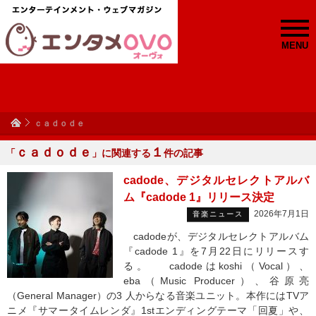
MENU
ｃａｄｏｄｅ
ｃａｄｏｄｅ
１
「
」に関連する
件の記事
cadode、デジタルセレクトアルバ
ム『cadode 1』リリース決定
2026年7月1日
音楽ニュース
cadodeが、デジタルセレクトアルバム
『cadode 1』を7月22日にリリースす
る。 cadodeはkoshi（Vocal）、
eba（Music Producer）、谷原亮
（General Manager）の3 人からなる音楽ユニット。本作にはTVア
ニメ『サマータイムレンダ』1stエンディングテーマ「回夏」や、