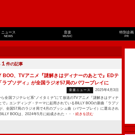
ニュース
音楽
特別企画
NEWS
MUSIC
PR
１
る
件の記事
LY BOO、TVアニメ『謎解きはディナーのあとで』EDテ
「ラプソディ」が全国ラジオ57局のパワープレイに
2025年4月3日
音楽ニュース
ら全国フジテレビ系“ノイタミナ”にて放送のTVアニメ『謎解きはディナ
とで』エンディング・テーマに起用されているBILLY BOOの新曲「ラプソ
が、全国57局のラジオ局で4月のプッシュ曲（パワープレイ）に選出され
ILLY BOOは、2024年5月に結成された・・・
続きを読む