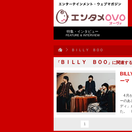
特集・インタビュー
FEATURE & INTERVIEW
ＢＩＬＬＹ ＢＯＯ
ＢＩＬＬＹ ＢＯＯ
「
」に関連す
BIL
ーマ
4月か
ーのあ
ディ」
た。 B
1