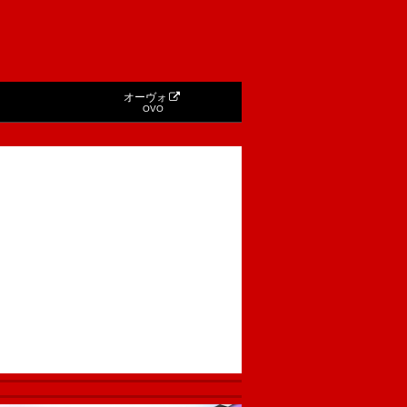
オーヴォ
OVO