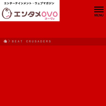
MENU
ＢＥＡＴ ＣＲＵＳＡＤＥＲＳ