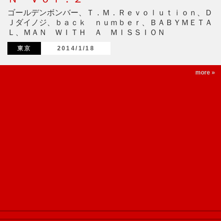
ゴールデンボンバー、Ｔ．Ｍ．Ｒｅｖｏｌｕｔｉｏｎ、Ｄ
Ｊダイノジ、ｂａｃｋ ｎｕｍｂｅｒ、ＢＡＢＹＭＥＴＡ
Ｌ、ＭＡＮ ＷＩＴＨ Ａ ＭＩＳＳＩＯＮ
東京
2014/1/18
more »