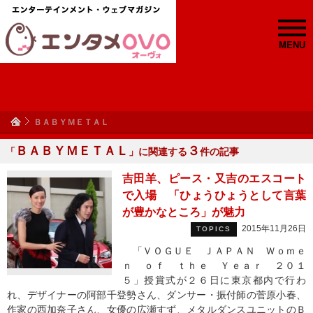
MENU
ＢＡＢＹＭＥＴＡＬ
ＢＡＢＹＭＥＴＡＬ
３
「
」に関連する
件の記事
吉田羊、ピース・又吉のエスコート
で入場 「ひょうひょうとして言葉
が豊かなところ」が魅力
2015年11月26日
TOPICS
「ＶＯＧＵＥ ＪＡＰＡＮ Ｗｏｍｅ
ｎ ｏｆ ｔｈｅ Ｙｅａｒ ２０１
５」授賞式が２６日に東京都内で行わ
れ、デザイナーの阿部千登勢さん、ダンサー・振付師の菅原小春、
作家の西加奈子さん、女優の広瀬すず、メタルダンスユニットのＢ