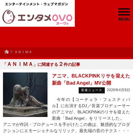
MENU
ＡＮＩＭＡ
ＡＮＩＭＡ
２
「
」に関連する
件の記事
アニマ、BLACKPINKリサを迎えた
新曲「Bad Angel」MV公開
2026年4月9日
音楽ニュース
今年の【コーチェラ・フェスティバ
ル】に出演するDJ／音楽プロデューサー
のアニマが、BLACKPINKのリサを迎えた
新曲「Bad Angel」をリリースした。
アニマが作詞・プロデュースを手がけたこの曲は、魅惑的なプロダ
クションにエモーショナルなリリック、最先端の音のテクス・・・