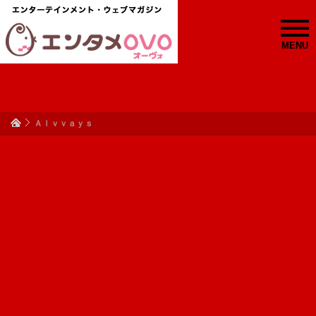
MENU
Ａｌｖｖａｙｓ