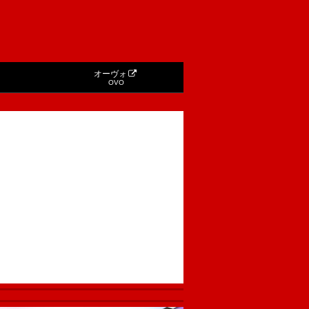
オーヴォ
OVO