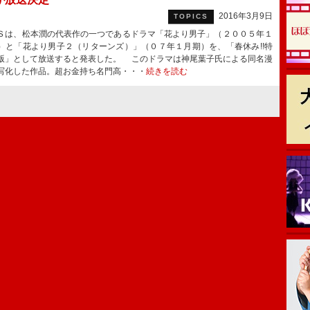
2016年3月9日
TOPICS
は、松本潤の代表作の一つであるドラマ「花より男子」（２００５年１
）と「花より男子２（リターンズ）」（０７年１月期）を、「春休み!!特
版」として放送すると発表した。 このドラマは神尾葉子氏による同名漫
写化した作品。超お金持ち名門高・・・
続きを読む