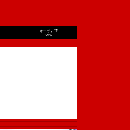
オーヴォ
OVO