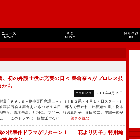
ニュース
音楽
特別企画
NEWS
MUSIC
PR
潤、初の弁護士役に充実の日々 榮倉奈々がプロレス技
うかも
2016年4月15日
TOPICS
場「９９．９－刑事専門弁護士－」（ＴＢＳ系・４月１７日スタート）
披露試写会＆舞台あいさつが１４日、都内で行われ、出演者の嵐・松本
倉奈々、青木崇高、片桐仁、マギー、渡辺真起子、奥田瑛二、岸部一徳が
た。 このドラマは、個性派ぞろい・・・
続きを読む
潤の代表作ドラマがリターン！ 「花より男子」特別編
が放送決定