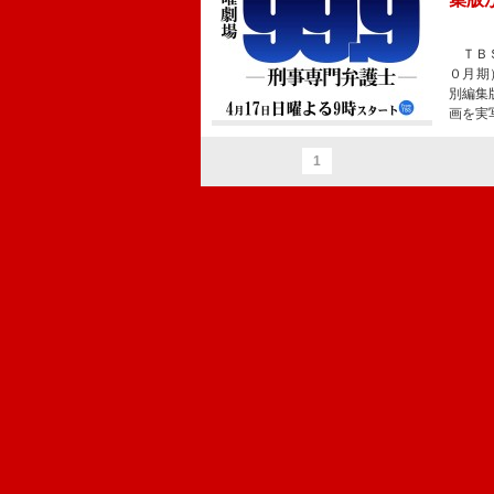
ＴＢＳ
０月期
別編集
画を実
1