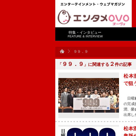
特集・インタビュー
FEATURE & INTERVIEW
９９．９
９９．９
２
「
」に関連する
件の記事
松本
で狙
日曜劇
の完成
潤、榮
出席し
松本
集版