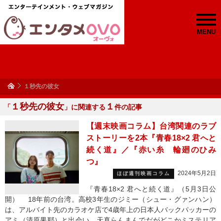
MENU
１秒先の彼女
１秒先の彼女
１
「
」に関連する
件の記事
【週末映画コラム】台湾関連のラブ
ストーリーを2本『青春18×2 君へと
続く道』／『赤い糸 輪廻のひみ
つ』
2024年5月2日
ほぼ週刊映画コラム
『青春18×2 君へと続く道』（5月3日公
開） 18年前の台湾。高校3年生のジミー（シュー・グァンハン）
は、アルバイト先のカラオケ店で4歳年上の日本人バックパッカーの
アミ（清原果耶）と出会い、天真らんまんでだがどこかミステリア