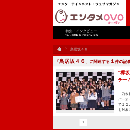
特集・インタビュー
FEATURE & INTERVIEW
鳥居坂４６
鳥居坂４６
１
「
」に関連する
件の記
“欅
チー
乃木坂
バーオ
で２２
を対象
1