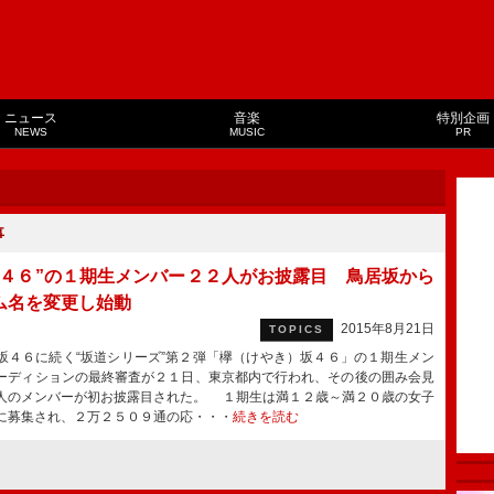
ニュース
音楽
特別企画
NEWS
MUSIC
PR
事
坂４６”の１期生メンバー２２人がお披露目 鳥居坂から
ム名を変更し始動
2015年8月21日
TOPICS
４６に続く“坂道シリーズ”第２弾「欅（けやき）坂４６」の１期生メン
ーディションの最終審査が２１日、東京都内で行われ、その後の囲み会見
人のメンバーが初お披露目された。 １期生は満１２歳～満２０歳の女子
に募集され、２万２５０９通の応・・・
続きを読む