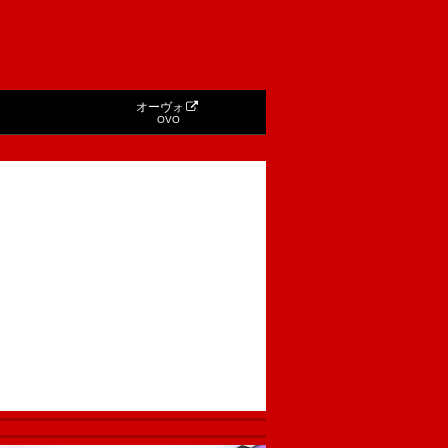
オーヴォ
OVO