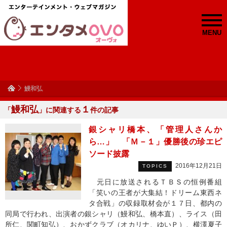
MENU
鰻和弘
鰻和弘
１
「
」に関連する
件の記事
銀シャリ橋本、「管理人さんか
ら…」 「Ｍ－１」優勝後の珍エピ
ソード披露
2016年12月21日
TOPICS
元日に放送されるＴＢＳの恒例番組
「笑いの王者が大集結！ドリーム東西ネ
タ合戦」の収録取材会が１７日、都内の
同局で行われ、出演者の銀シャリ（鰻和弘、橋本直）、ライス（田
所仁、関町知弘）、おかずクラブ（オカリナ、ゆいＰ）、横澤夏子