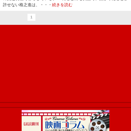
許せない格之進は、・・・
続きを読む
1