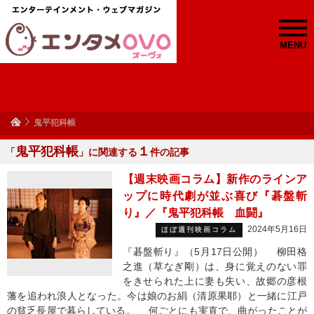
MENU
鬼平犯科帳
鬼平犯科帳
１
「
」に関連する
件の記事
【週末映画コラム】新作のラインア
ップに時代劇が並ぶ喜び『碁盤斬
り』／『鬼平犯科帳 血闘』
2024年5月16日
ほぼ週刊映画コラム
『碁盤斬り』（5月17日公開） 柳田格
之進（草なぎ剛）は、身に覚えのない罪
をきせられた上に妻も失い、故郷の彦根
藩を追われ浪人となった。今は娘のお絹（清原果耶）と一緒に江戸
の貧乏長屋で暮らしている。 何ごとにも実直で、曲がったことが