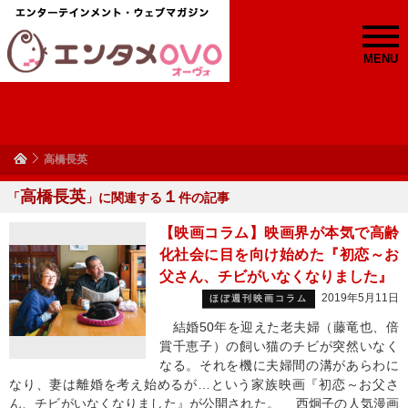
MENU
高橋長英
高橋長英
１
「
」に関連する
件の記事
【映画コラム】映画界が本気で高齢
化社会に目を向け始めた『初恋～お
父さん、チビがいなくなりました』
2019年5月11日
ほぼ週刊映画コラム
結婚50年を迎えた老夫婦（藤竜也、倍
賞千恵子）の飼い猫のチビが突然いなく
なる。それを機に夫婦間の溝があらわに
なり、妻は離婚を考え始めるが…という家族映画『初恋～お父さ
ん、チビがいなくなりました』が公開された。 西炯子の人気漫画