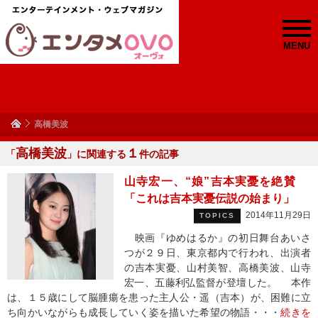
MENU
高橋美波
高橋美波
１
「
」に関連する
件の記事
山寺宏一、“娘”吉本実憂を絶賛
「これは吉本実憂伝説の始まり」
2014年11月29日
TOPICS
映画『ゆめはるか』の初日舞台あいさ
つが２９日、東京都内で行われ、出演者
の吉本実憂、山村美智、高橋美波、山寺
宏一、五藤利弘監督が登壇した。 本作
は、１５歳にして脳腫瘍を患った主人公・遥（吉本）が、困難に立
ち向かいながらも成長していく姿を描いた希望の物語・・・
続きを