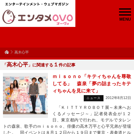
MENU
高木心平
高木心平
１
「
」に関連する
件の記事
ｍｉｓｏｎｏ「キティちゃんを尊敬
してる」 森泉「夢の詰まったキテ
ィちゃんを見に来て」
2012年8月12日
ニュース
「ＫＩＴＴＹＲＯＢＯＴ展～未来へお
くるメッセージ～」記者発表会が１２
日、東京都内で行われ、モデルでタレン
トの森泉、歌手のｍｉｓｏｎｏ、俳優の高木万平と心平兄弟が登場
した。 同イベントは８月１２日から１９日まで東京・表参道ヒル