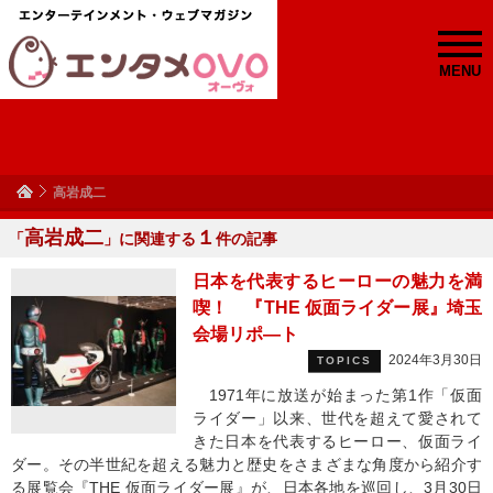
MENU
高岩成二
高岩成二
１
「
」に関連する
件の記事
日本を代表するヒーローの魅力を満
喫！ 『THE 仮面ライダー展』埼玉
会場リポ―ト
2024年3月30日
TOPICS
1971年に放送が始まった第1作「仮面
ライダー」以来、世代を超えて愛されて
きた日本を代表するヒーロー、仮面ライ
ダー。その半世紀を超える魅力と歴史をさまざまな角度から紹介す
る展覧会『THE 仮面ライダー展』が、日本各地を巡回し、3月30日