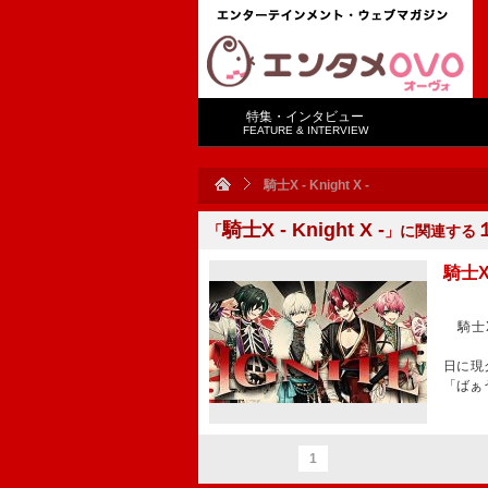
特集・インタビュー
FEATURE & INTERVIEW
騎士X - Knight X -
騎士X - Knight X -
「
」に関連する
騎士X
騎士X 
騎士
日に現
「ばぁ
1