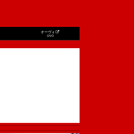
オーヴォ
OVO