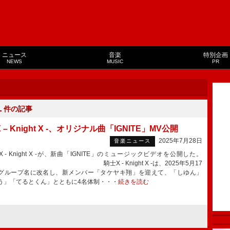
ニュース
音楽
特別企画
NEWS
MUSIC
PR
１
件の記事
 – Knight X -、オリジナル曲「IGNITE」MV公開
2025年7月28日
音楽ニュース
- Knight X -が、新曲「IGNITE」のミュージックビデオを公開した。
X - Knight X -は、2025年5月17
グループ名に改名し、新メンバー「タケヤキ翔」を迎えて、「しゆん」
う」「てるとくん」とともに4名体制・・・
続きを読む