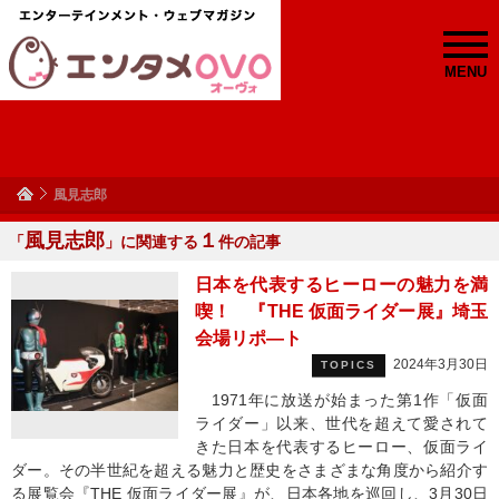
MENU
風見志郎
風見志郎
１
「
」に関連する
件の記事
日本を代表するヒーローの魅力を満
喫！ 『THE 仮面ライダー展』埼玉
会場リポ―ト
2024年3月30日
TOPICS
1971年に放送が始まった第1作「仮面
ライダー」以来、世代を超えて愛されて
きた日本を代表するヒーロー、仮面ライ
ダー。その半世紀を超える魅力と歴史をさまざまな角度から紹介す
る展覧会『THE 仮面ライダー展』が、日本各地を巡回し、3月30日