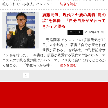
報じられている水沢。バレンタ・・・
続きを読む
須藤元気、現代マヤ族の奥義“龍の
涙”を体得 「自分自身が変わって
きた」と語る
2012年4月19日
ニュース
元挌闘家でタレントの須藤元気が19
日、東京都内で、著書「自分が変われば
世界が変わる」（講談社）の刊行記念サ
イン会を行った。 本書は、須藤が敬愛する現代マヤ族のシャーマ
ニズムの伝統を受け継ぐルハン・マティス氏に会いに行くところか
ら始まる。 「学生時代から神・・・
続きを読む
1