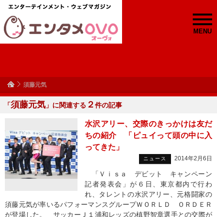
MENU
須藤元気
須藤元気
２
「
」に関連する
件の記事
水沢アリー、交際のきっかけは友だ
ちの紹介 「ピュイって頭の中に入
ってきた」
2014年2月6日
ニュース
「Ｖｉｓａ デビット キャンペーン
記者発表会」が６日、東京都内で行わ
れ、タレントの水沢アリー、元格闘家の
須藤元気が率いるパフォーマンスグループＷＯＲＬＤ ＯＲＤＥＲ
が登場した。 サッカーＪ１浦和レッズの槙野智章選手との交際が