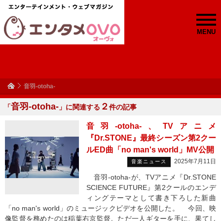
MENU
音羽-otoha-
音羽-otoha-
２
「
」に関連する
件の記事
音羽-otoha-、TVアニメ
『Dr.STONE』最終シーズン第2クー
ルED曲「no man's world」MV公開
2025年7月11日
音楽ニュース
音羽-otoha-が、TVアニメ『Dr.STONE
SCIENCE FUTURE』第2クールのエンデ
ィングテーマとして書き下ろした新曲
「no man's world」のミュージックビデオを公開した。 今回、映
像監督を務めたのは稲葉右京監督。ただ一人ギターを手に、果てし