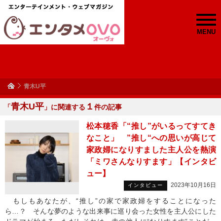
MENU
青木U平
青木U平
１
「
」に関連する
件の記事
松本穂香「“推し”がいるってすてき
なこと」 ”推し“への思いが高じて
家政婦になりすました主人公を熱演
「ミワさんなりすます」【インタビ
ュー】
2023年10月16日
インタビュー
もしもあなたが、“推し”の家で家政婦をすることになった
ら…？ そんな夢のような出来事に巡り会った女性を主人公にした